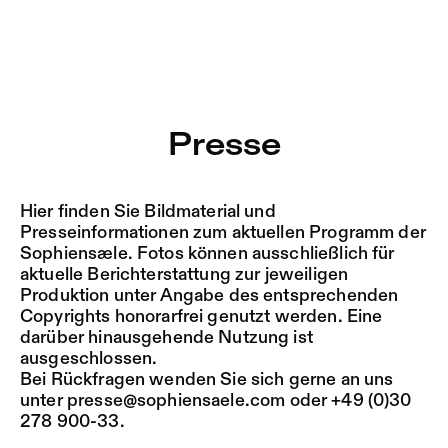
Presse – Sophiensæle | Freies Theater in Berlin
Aktuell
Tanztage Berlin 2026
Zu Programm springen
jee chan
Presse
Zu Aktuelles springen
jee chan
:
rat
Dominique McDougal &
Zu Seiten springen
Dominique M
Carro Sharkey
Hier finden Sie Bildmaterial und
Presseinformationen zum aktuellen Programm der
Alvin Collantes
Sophiensæle. Fotos können ausschließlich für
Alvin Collan
aktuelle Berichterstattung zur jeweiligen
ZTB E.V. Future
Produktion unter Angabe des entsprechenden
Workshop feat.
Copyrights honorarfrei genutzt werden. Eine
darüber hinausgehende Nutzung ist
ZTB E.V. Fut
Freelance Dance
ausgeschlossen.
Bei Rückfragen wenden Sie sich gerne an uns
Ensemble
unter
presse@sophiensaele.com
oder +49 (0)30
278 900-33.
bottom up productions