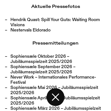
& Isabela Fernandes
Aktuelle Pressefotos
bottom up pr
Santana
Hendrik Quast: Spill Your Guts: Waiting Room
PELUSIA
PELUSIA
:
Ps
Visions
Lo Höckner
Nestervals Eldorado
Lo Höckner
:
REVERSED DANCES
REVERSED
Pressemitteilungen
Dominique Tegho
Dominique T
Sophiensæle Oktober 2026 –
Colleen Ndemeh
Jubiläumsspielzeit 2025/2026
Colleen Nde
Fitzgerald
Sophiensæle September 2026 –
Jubiläumsspielzeit 2025/2026
Eine Sache der Technik
Never Work – Internationales Performance-
Festival
Pamela Moraga
Pamela Mor
Sophiensæle Mai 2026 – Jubiläumsspielzeit
Elena Francalanci
2025/2026
Elena Franca
Sophiensæle April 2026 – Jubiläumsspielzeit
Pooyesh Frozandeh
Zurück zur Startseite
2025/2026
Pooyesh Fro
Sophiensæle März 2026 – Jubiläumsspielzeit