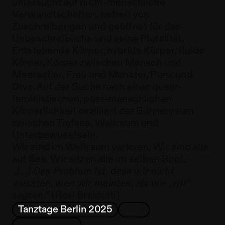
untersucht auf nicht-menschliche
Verwandtschaften, befreit von
Zuschreibungen und geöffnet für das
Unbeschreibliche und seine Pluralität.
Entstehende Körper, hybride Körper, fluide
Körper, Körper zwischen Mensch und
Meerestier, Frau und Monster, Punk und
Diva. Auf der Suche nach einer queer-
feministischen, post-menschlichen
Körperlichkeit oszilliert der Bühnenraum
zwischen Tiefsee, Weltraum und
Unterbewusstsein.
Wir sind im Weltraum verloren. Wir sind alle
auf See. Wir sitzen alle im selben Boot.
„
[...] Das Problem ist, dass wir nicht
wussten, wen wir meinten, als wir „wir“
sagten.
“ (Rosi Braidotti)
Tanztage Berlin 2025
Tanz