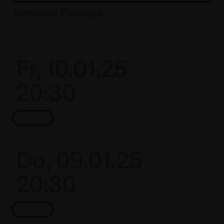
Zur Künstler*in-Seite von
Tentacular Figurings
Fr, 10.01.25
20:30
Ticket
Do, 09.01.25
20:30
Ticket