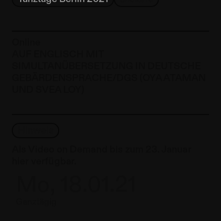
Online
AUF ENGLISCH MIT
SIMULTANÜBERSETZUNG IN DEUTSCHE
GEBÄRDENSPRACHE/DGS (OYA ATAMAN
UND SVEA LOY)
Hinweis
Als Video on Demand bis zum 23. Januar
hier verfügbar.
Mo, 18.01.21
Ganztägig