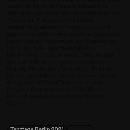
Vision ist es, verschiedene körperliche
Techniken zu verwenden, einschließlich mit
“hands on” Praxis, um eine starke
Verbindung zwischen Körper, Geist und
Seele herzustellen, was zu einem gesunden
Leben und der Prävention von Krankheiten
führt. Ihre Lehr- und Heilpraktiken
kombinieren Disziplinen wie Yoga (Hatha,
Yin, Lach), Bewegungsimprovisation,
Qigong, Meditation, Atemarbeit, Reiki und
Massagepraktiken. Als Tänzerin ist sie auf
der ganzen Welt auf Tournee, mit dem
längsten Engagement (seit 2005) als
Ensemblemitglied von Sasha Waltz &
Guests.
Tanztage Berlin 2021
Diskurs