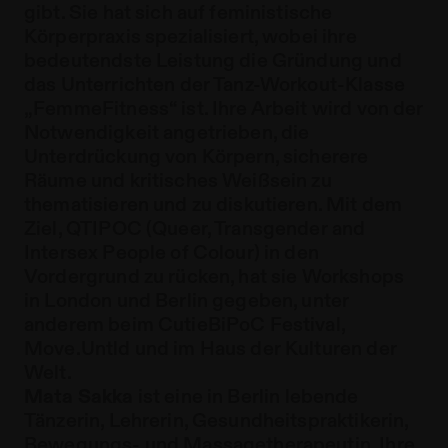
gibt. Sie hat sich auf feministische
Körperpraxis spezialisiert, wobei ihre
bedeutendste Leistung die Gründung und
das Unterrichten der Tanz-Workout-Klasse
„FemmeFitness“ ist. Ihre Arbeit wird von der
Notwendigkeit angetrieben, die
Unterdrückung von Körpern, sicherere
Räume und kritisches Weißsein zu
thematisieren und zu diskutieren. Mit dem
Ziel, QTIPOC (Queer, Transgender and
Intersex People of Colour) in den
Vordergrund zu rücken, hat sie Workshops
in London und Berlin gegeben, unter
anderem beim CutieBiPoC Festival,
Move.Untld und im Haus der Kulturen der
Welt.
Mata Sakka
ist eine in Berlin lebende
Tänzerin, Lehrerin, Gesundheitspraktikerin,
Bewegungs- und Massagetherapeutin. Ihre