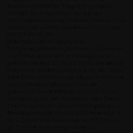
Kommentarfunktion Fragen eingereicht
werden. Bei Fragen oder für weitere
Informationen wenden Sie sich bitte an Gina
Jeske unter
jeske@sophiensaele.com
oder
030 27 89 00 35.
Simo Vassinen
ist Tänzer und
Performancekünstler, Journalist, Übersetzer
und Forscher mit einem Hintergrund im
Zukunftsdenken. Er hat als Autor, Redakteur,
Produzent und Moderator u. a. für den Think
Tank Demos Helsinki, das Magazin Monocle
und das Kiasma Museum Helsinki
gearbeitet. Seine künstlerischen Arbeiten
wurden u. a. bei den
Tanztagen
, dem Delphi
Theater und in den Ufer Studios gezeigt.
Mmakgosi Kgabi
schloss 2019 ihren MA in
Solo Dance and Authorship am HZT Berlin
ab. In ihrem Forschungsvorhaben